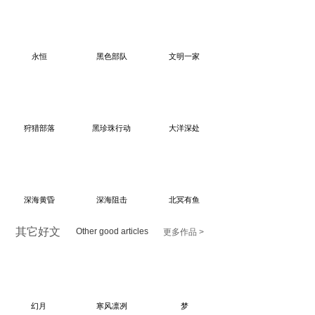
永恒
黑色部队
文明一家
狩猎部落
黑珍珠行动
大洋深处
深海黄昏
深海阻击
北冥有鱼
其它好文
Other good articles
更多作品 >
幻月
寒风凛冽
梦