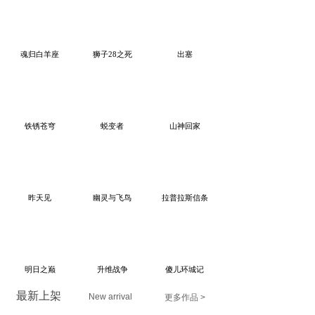
魂归白羊座
狮子28之死
出塞
铁锈苍穹
蜕变者
山神回家
昨天见
幽灵与飞鸟
拉普拉斯信条
明日之巅
升维战争
傻儿环城记
最新上架
New arrival
更多作品 >