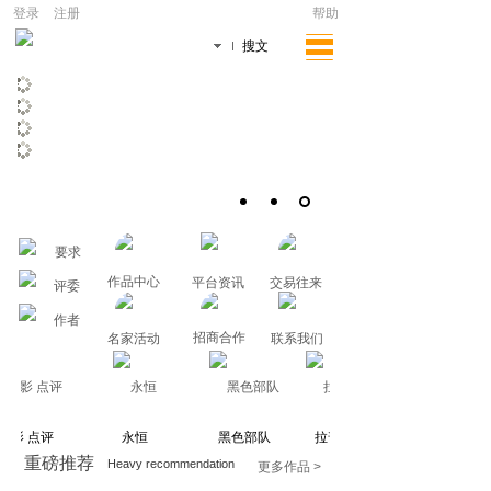
|
登录
注册
帮助
文章
搜文
要求
作品中心
平台资讯
交易往来
评委
作者
招商合作
名家活动
联系我们
背影 点评
永恒
黑色部队
拉普拉斯信条
重磅推荐
Heavy recommendation
更多作品 >