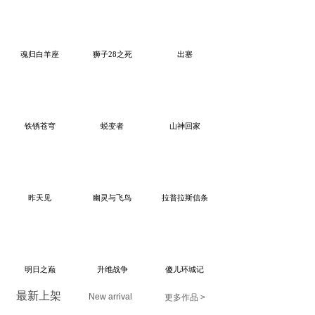
魂归白羊座
狮子28之死
出塞
铁锈苍穹
蜕变者
山神回家
昨天见
幽灵与飞鸟
拉普拉斯信条
明日之巅
升维战争
傻儿环城记
最新上架
New arrival
更多作品 >