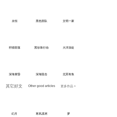
永恒
黑色部队
文明一家
狩猎部落
黑珍珠行动
大洋深处
深海黄昏
深海阻击
北冥有鱼
其它好文
Other good articles
更多作品 >
幻月
寒风凛冽
梦